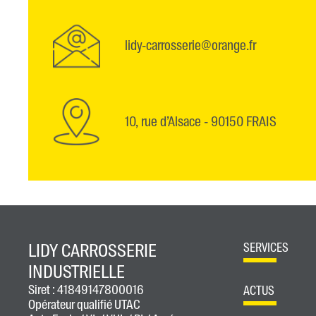
lidy-carrosserie@orange.fr
10, rue d’Alsace - 90150 FRAIS
LIDY CARROSSERIE
SERVICES
INDUSTRIELLE
Siret : 41849147800016
ACTUS
Opérateur qualifié UTAC